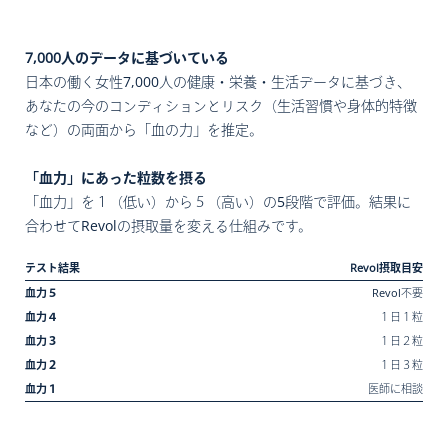
7,000人のデータに基づいている
日本の働く女性7,000人の健康・栄養・生活データに基づき、
あなたの今のコンディションとリスク（生活習慣や身体的特徴
など）の両面から「血の力」を推定。
「血力」にあった粒数を摂る
「血力」を１（低い）から５（高い）の5段階で評価。結果に
合わせてRevolの摂取量を変える仕組みです。
テスト結果
Revol摂取目安
血力５
Revol不要
血力４
１日１粒
血力３
１日２粒
血力２
１日３粒
血力１
医師に相談