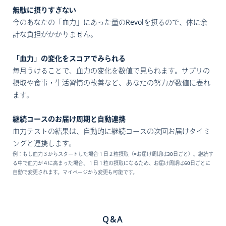
無駄に摂りすぎない
今のあなたの「血力」にあった量のRevolを摂るので、体に余
計な負担がかかりません。
「血力」の変化をスコアでみられる
毎月うけることで、血力の変化を数値で見られます。サプリの
摂取や食事・生活習慣の改善など、あなたの努力が数値に表れ
ます。
継続コースのお届け周期と自動連携
血力テストの結果は、自動的に継続コースの次回お届けタイミ
ングと連携します。
例：もし血力３からスタートした場合１日２粒摂取（=お届け周期は30日ごと）。継続す
る中で血力が４に高まった場合、１日１粒の摂取になるため、お届け周期は60日ごとに
自動で変更されます。マイページから変更も可能です。
Q&A