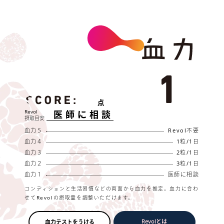
点
Revol
医師に相談
摂取目安
血力５
Revol不要
血力４
1粒/1日
血力３
2粒/1日
血力２
3粒/1日
血力１
医師に相談
コンディションと生活習慣などの両面から血力を推定。血力に合わ
せてRevolの摂取量を調整いただけます。
Revolとは
血力テストをうける